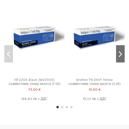
HP 220X Black (W2200X)
Brother TN-245Y Yellow
съвместима тонер касета (7.5K)
съвместима тонер касета (2.2K)
1
75,00 €
10,00 €
146,63 лв.
с ДДС
19,55 лв.
с ДДС