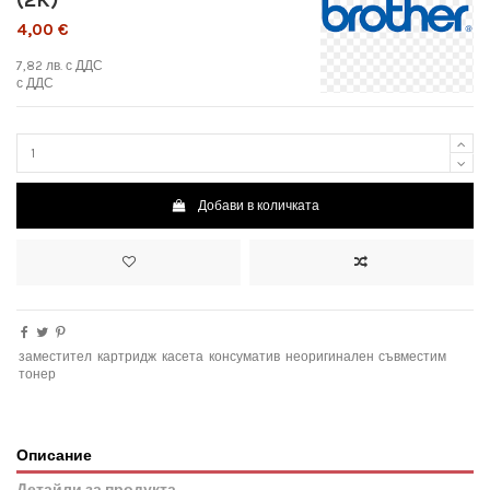
4,00 €
7,82 лв.
с ДДС
с ДДС
Добави в количката
заместител
картридж
касета
консуматив
неоригинален
съвместим
тонер
Описание
Детайли за продукта