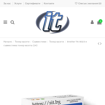
За нас
Услуги
Сертификати
Контакти
Списък с желания (
0
)
0
Начало
Тонер касети
Съвместими
Тонер касети
Brother TN-B023 е
съвместима тонер касета (2K)