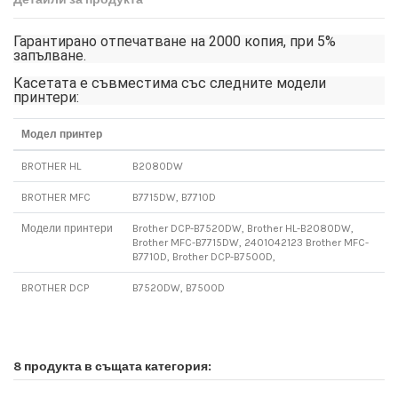
Гарантирано отпечатване на 2000 копия, при 5%
запълване.
Касетата е съвместима със следните модели
принтери:
Модел принтер
BROTHER HL
B2080DW
BROTHER MFC
B7715DW, B7710D
Модели принтери
Brother DCP-B7520DW, Brother HL-B2080DW,
Brother MFC-B7715DW, 2401042123 Brother MFC-
B7710D, Brother DCP-B7500D,
BROTHER DCP
B7520DW, B7500D
8 продукта в същата категория: