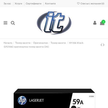
За нас
Услуги
Сертификати
Контакти
Списък с желания (
0
)
0
Начало
Тонер касети
Оригинални
Тонер касети
HP 59A Black
(CF259A) оригинална тонер касета (3K)