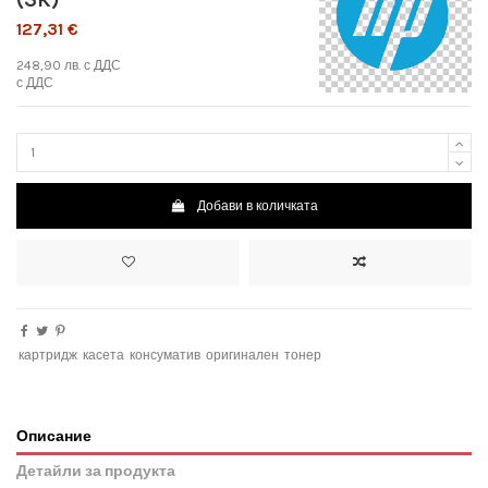
127,31 €
248,90 лв.
с ДДС
с ДДС
Добави в количката
картридж
касета
консуматив
оригинален
тонер
Описание
Детайли за продукта