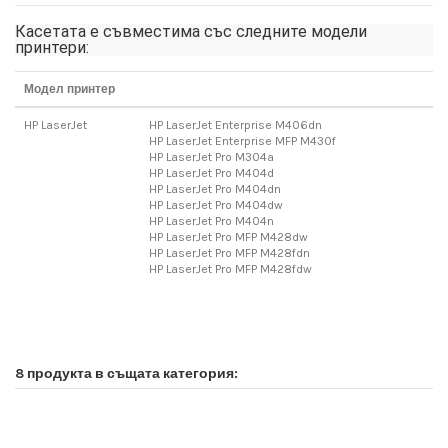
Касетата е съвместима със следните модели
принтери:
Модел принтер
HP LaserJet
HP LaserJet Enterprise M406dn
HP LaserJet Enterprise MFP M430f
HP LaserJet Pro M304a
HP LaserJet Pro M404d
HP LaserJet Pro M404dn
HP LaserJet Pro M404dw
HP LaserJet Pro M404n
HP LaserJet Pro MFP M428dw
HP LaserJet Pro MFP M428fdn
HP LaserJet Pro MFP M428fdw
8 продукта в същата категория: