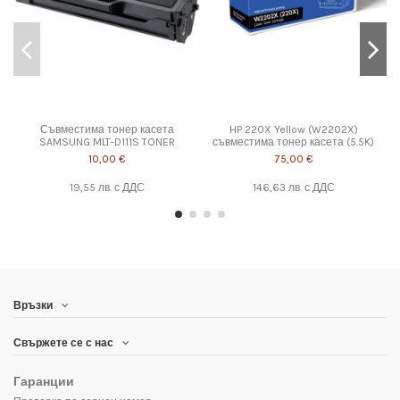
Съвместима тонер касета
HP 220X Yellow (W2202X)
SAMSUNG MLT-D111S TONER
съвместима тонер касета (5.5K)
10,00 €
75,00 €
19,55 лв.
с ДДС
146,63 лв.
с ДДС
Връзки
Свържете се с нас
Гаранции