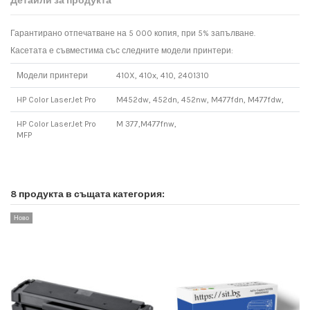
Детайли за продукта
Гарантирано отпечатване на 5 000 копия, при 5% запълване.
Касетата е съвместима със следните модели принтери:
Модели принтери
410X, 410x, 410, 2401310
HP Color LaserJet Pro
M452dw, 452dn, 452nw, M477fdn, M477fdw,
HP Color LaserJet Pro
M 377,M477fnw,
MFP
8 продукта в същата категория:
Ново
Н