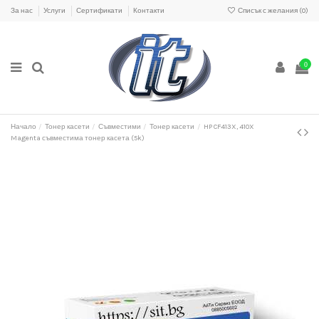
За нас
Услуги
Сертификати
Контакти
Списък с желания (
0
)
0
Начало
Тонер касети
Съвместими
Тонер касети
HP CF413X, 410X
Magenta съвместима тонер касета (5k)