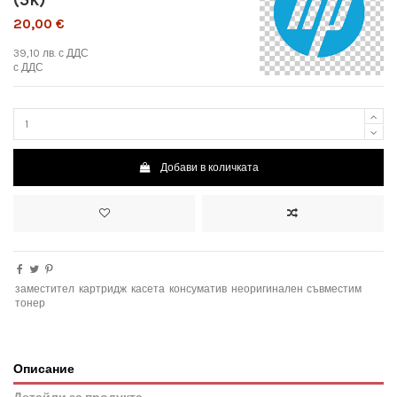
20,00 €
39,10 лв.
с ДДС
с ДДС
Добави в количката
заместител
картридж
касета
консуматив
неоригинален
съвместим
тонер
Описание