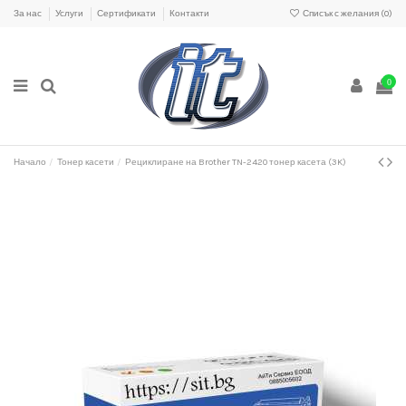
За нас
Услуги
Сертификати
Контакти
Списък с желания (
0
)
0
Начало
Тонер касети
Рециклиране на Brother TN-2420 тонер касета (3K)