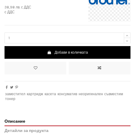
38,98 лв.
с ДДС
с ДДС
Добави в количката
заместител
картридж
касета
консуматив
неоригинален
съвместим
тонер
Описание
Детайли за продукта