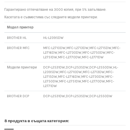
Гарантирано отпечатване на 3000 копия, при 5% запълване.
Касетата е съвместима със следните модели принтери:
Модел принтер
BROTHER HL
HL-L2395DW
BROTHER MFC
MFC-L2710DW,MFC-L2713DW,MFC-L2715DW,MFC-
L2716DW,MFC-L2730DW,MFC-L2750DW,MFC-
L2751DW,MFC-L2770DW,MFC-L2771DW
Модели принтери
DCP-L2531DW,DCP-L2535DW,DCP-L2550DW,HL-
L2395DW,MFC-L2710DW,MFC-L2713DW,MFC-
L2715DW,MFC-L2716DW,MFC-L2730DW,MFC-
L2750DW,MFC-L2751DW,MFC-L2770DW,MFC-
L2771DW
BROTHER DCP
DCP-L2531DW,DCP-L2535DW,DCP-L2550DW
8 продукта в същата категория: