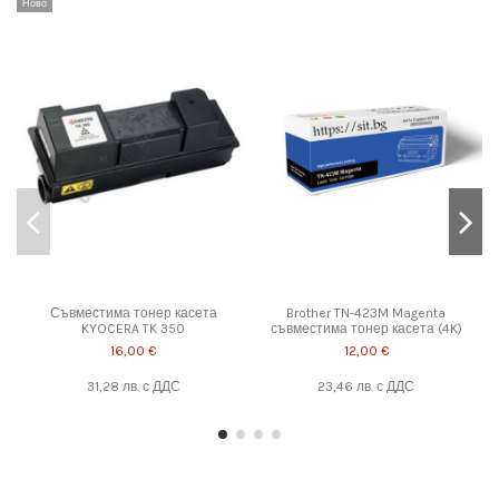
Ново
Н
Съвместима тонер касета
Brother TN-423M Magenta
KYOCERA TK 350
съвместима тонер касета (4K)
16,00 €
12,00 €
31,28 лв.
с ДДС
23,46 лв.
с ДДС