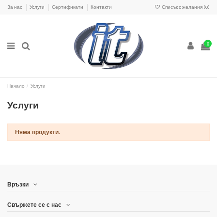
За нас
Услуги
Сертификати
Контакти
Списък с желания (
0
)
0
Начало
Услуги
Услуги
Няма продукти.
Връзки
Свържете се с нас